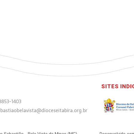
SITES IND
 3853-1403
bastiaobelavista@dioceseitabira.org.br
 São Sebastião - Bela Vista de Minas (MG) . Desenvolvido com