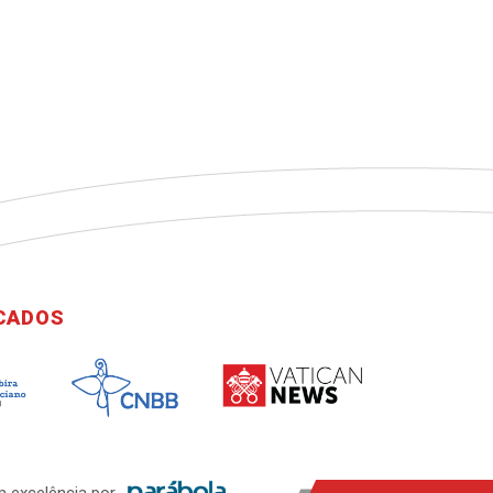
ICADOS
 excelência por