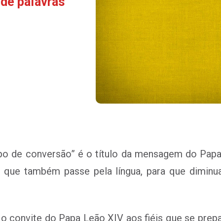
de palavras
po de conversão” é o título da mensagem do Pap
um que também passe pela língua, para que dimin
 o convite do Papa Leão XIV aos fiéis que se prep