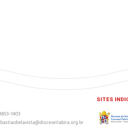
SITES IND
 3853-1403
bastiaobelavista@dioceseitabira.org.br