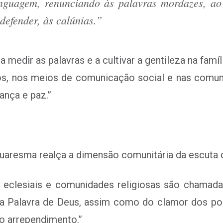
uagem, renunciando às palavras mordazes, ao j
defender, às calúnias.”
medir as palavras e a cultivar a gentileza na famíli
cos, nos meios de comunicação social e nas comuni
ança e paz.”
uaresma realça a dimensão comunitária da escuta da
s eclesiais e comunidades religiosas são chamad
da Palavra de Deus, assim como do clamor dos pob
o arrependimento.”