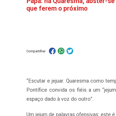
Papa: na Quaresma, abster-se 
que ferem o próximo
Compartilhar
“Escutar e jejuar. Quaresma como tem
Pontífice convida os fiéis a um “jej
espaço dado à voz do outro”.
Um jejum de palavras ofensivas: este é