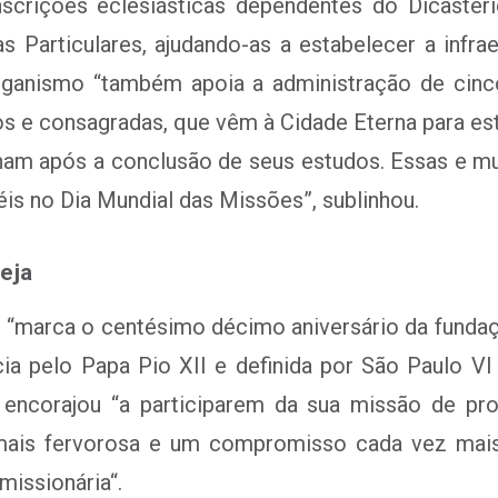
scrições eclesiásticas dependentes do Dicastér
 Particulares, ajudando-as a estabelecer a infrae
organismo “também apoia a administração de cin
 e consagradas, que vêm à Cidade Eterna para es
ornam após a conclusão de seus estudos. Essas e mui
éis no Dia Mundial das Missões”, sublinhou.
eja
 “
marca o centésimo décimo aniversário da fundaçã
ia pelo Papa Pio XII e definida por São Paulo V
 encorajou “
a participarem da sua missão de pr
z mais fervorosa e um compromisso cada vez mai
 missionária
“.