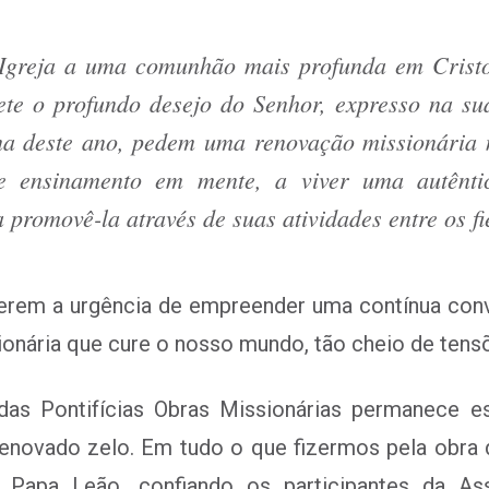
Igreja a uma comunhão mais profunda em Cristo
ete o profundo desejo do Senhor, expresso na su
ma deste ano, pedem uma renovação missionária 
te ensinamento em mente, a viver uma autêntic
promovê-la através de suas atividades entre os fi
rem a urgência de empreender uma contínua conve
onária que cure o nosso mundo, tão cheio de tensõe
 das Pontifícias Obras Missionárias permanece e
renovado zelo. Em tudo o que fizermos pela obr
o Papa Leão, confiando os participantes da Ass