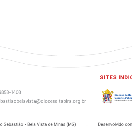
SITES IND
 3853-1403
bastiaobelavista@dioceseitabira.org.br
 São Sebastião - Bela Vista de Minas (MG) . Desenvolvido com