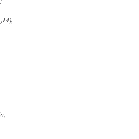
!
,14),
,
o,