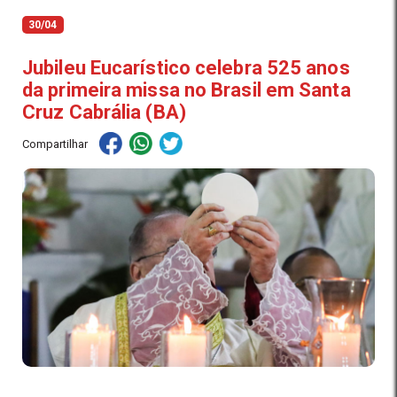
30/04
Jubileu Eucarístico celebra 525 anos
da primeira missa no Brasil em Santa
Cruz Cabrália (BA)
Compartilhar