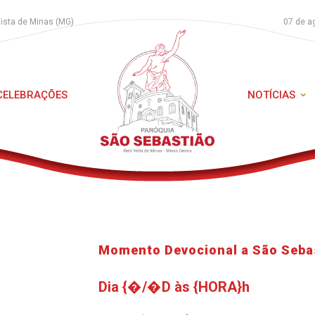
Vista de Minas (MG)
07 de a
 CELEBRAÇÕES
NOTÍCIAS
Momento Devocional a São Seba
Dia {�/�D às {HORA}h