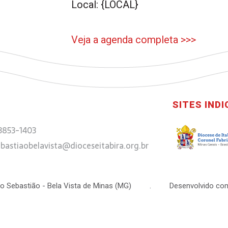
Local: {LOCAL}
Veja a agenda completa >>>
SITES IND
 3853-1403
bastiaobelavista@dioceseitabira.org.br
 São Sebastião - Bela Vista de Minas (MG) . Desenvolvido com