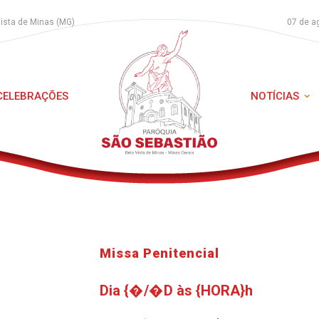
Vista de Minas (MG)
07 de a
 CELEBRAÇÕES
NOTÍCIAS
Missa Penitencial
Dia {�/�D às {HORA}h