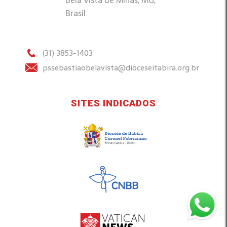
Bela Vista de Minas, MG,
Brasil
(31) 3853-1403
pssebastiaobelavista@dioceseitabira.org.br
SITES INDICADOS