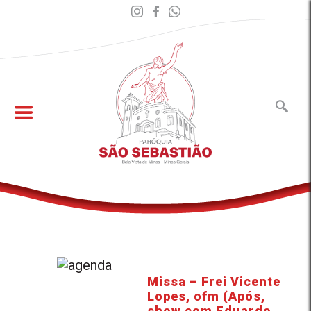
Missa – Frei Vicente
Lopes, ofm (Após,
show com Eduardo