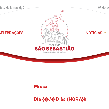
Vista de Minas (MG)
07 de a
 CELEBRAÇÕES
NOTÍCIAS
Missa
Dia {�/�D às {HORA}h