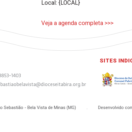
Local: {LOCAL}
Veja a agenda completa >>>
SITES IND
 3853-1403
bastiaobelavista@dioceseitabira.org.br
 São Sebastião - Bela Vista de Minas (MG) . Desenvolvido com