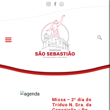
Missa – 2º dia do
Tríduo N. Sra. da
Conceição – Pe.