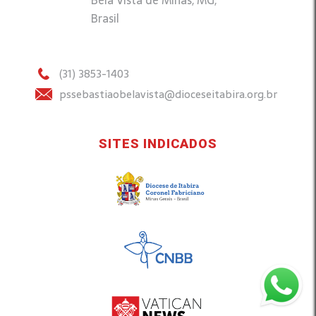
Bela Vista de Minas, MG,
Brasil
(31) 3853-1403
pssebastiaobelavista@dioceseitabira.org.br
SITES INDICADOS