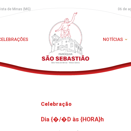
Vista de Minas (MG)
06 de a
 CELEBRAÇÕES
NOTÍCIAS
Celebração
Dia {�/�D às {HORA}h