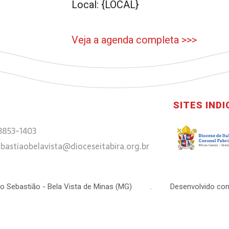
Local: {LOCAL}
Veja a agenda completa >>>
SITES IND
 3853-1403
bastiaobelavista@dioceseitabira.org.br
 São Sebastião - Bela Vista de Minas (MG) . Desenvolvido com