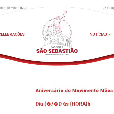
Vista de Minas (MG)
07 de a
 CELEBRAÇÕES
NOTÍCIAS
Aniversário do Movimento Mães
Dia {�/�D às {HORA}h