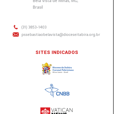
Bela Vista de Minas, MG,
Brasil
(31) 3853-1403
pssebastiaobelavista@dioceseitabira.org.br
SITES INDICADOS