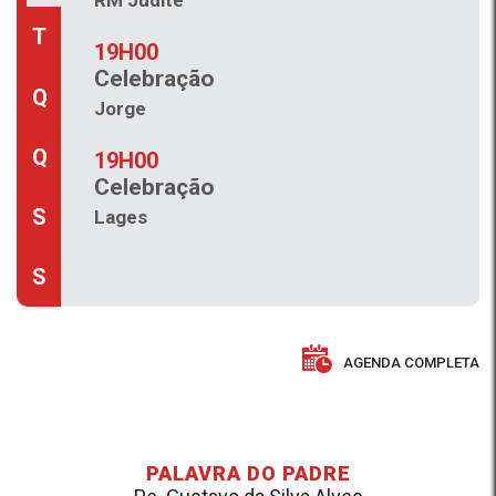
RM Judite
08H00
T
Celebração
19H00
Celebração
Santa Rita
Q
Jorge
08H00
Q
Celebração
19H00
Celebração
Sagrada Família
S
Lages
08H00
Celebração
S
Boa Esperança
09H00
AGENDA COMPLETA
Celebração
Sant’Ana e S Joa
10H00
PALAVRA DO PADRE
Missa