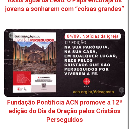
Assis aguarda Leão: o Papa encoraja os
jovens a sonharem com “coisas grandes”
04/08 . Notícias da Igreja
Fundação Pontifícia ACN promove a 12ª
edição do Dia de Oração pelos Cristãos
Perseguidos