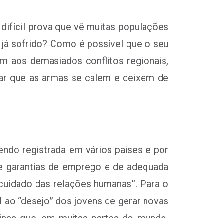
ifícil prova que vê muitas populações
m já sofrido? Como é possível que o seu
m aos demasiados conflitos regionais,
har que as armas se calem e deixem de
endo registrada em vários países e por
a de garantias de emprego e de adequada
 cuidado das relações humanas”. Para o
l ao “desejo” dos jovens de gerar novas
ninas que, em muitas partes do mundo,