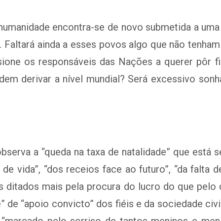
humanidade encontra-se de novo submetida a uma d
a. Faltará ainda a esses povos algo que não tenha
sione os responsáveis das Nações a querer pôr fi
dem derivar a nível mundial? Será excessivo son
erva a “queda na taxa de natalidade” que está s
 de vida”, “dos receios face ao futuro”, “da falt
s ditados mais pela procura do lucro do que pelo
” de “apoio convicto” dos fiéis e da sociedade civi
r “marcado pelo sorriso de tantos meninos e me