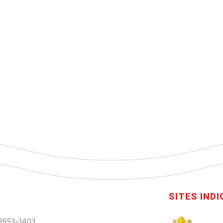
SITES IND
 3853-1403