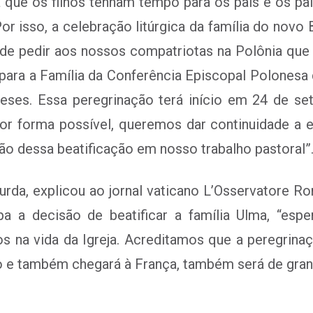
a que os filhos tenham tempo para os pais e os p
or isso, a celebração litúrgica da família do novo 
e pedir aos nossos compatriotas na Polônia que
para a Família da Conferência Episcopal Polonesa de
eses. Essa peregrinação terá início em 24 de 
r forma possível, queremos dar continuidade a es
ão dessa beatificação em nosso trabalho pastoral”
Burda, explicou ao jornal vaticano L’Osservatore R
a a decisão de beatificar a família Ulma, “espe
s na vida da Igreja. Acreditamos que a peregri
e também chegará à França, também será de grande