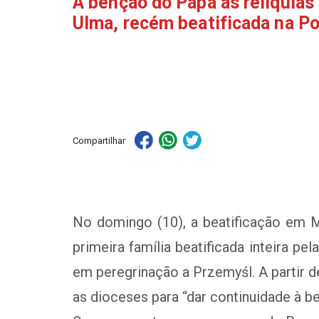
A bênção do Papa às relíquias 
Ulma, recém beatificada na Po
Compartilhar
No domingo (10), a beatificação em Ma
primeira família beatificada inteira 
em peregrinação a Przemyśl. A partir d
as dioceses para “dar continuidade à be