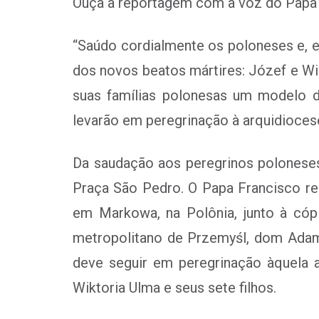
Ouça a reportagem com a voz do Papa 
“Saúdo cordialmente os poloneses e, e
dos novos beatos mártires: Józef e Wik
suas famílias polonesas um modelo d
levarão em peregrinação à arquidiocese
Da saudação aos peregrinos poloneses 
Praça São Pedro. O Papa Francisco rez
em Markowa, na Polônia, junto à cópi
metropolitano de Przemyśl, dom Ada
deve seguir em peregrinação àquela 
Wiktoria Ulma e seus sete filhos.